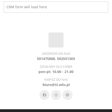
CRM form will load here
ZADZWOŃ DO NAS
501475888, 502551369
DZIAŁAMY DLA CIEBIE
pon-pt: 10.00 - 21.00
NAPISZ DO NAS
biuro@tt.edu.pl