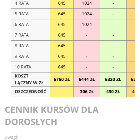
4 RATA
645
1024
-
-
5 RATA
645
1024
-
-
6 RATA
645
1024
-
-
7 RATA
645
-
-
-
8 RATA
645
-
-
-
9 RATA
645
-
-
-
10 RATA
645
-
-
-
KOSZT
6750 ZŁ
6444 ZŁ
6320 ZŁ
626
ŁĄCZNY W ZŁ
OSZCZĘDNOŚĆ
-
306 ZŁ
430 ZŁ
490
CENNIK KURSÓW DLA
DOROSŁYCH
uwagi: