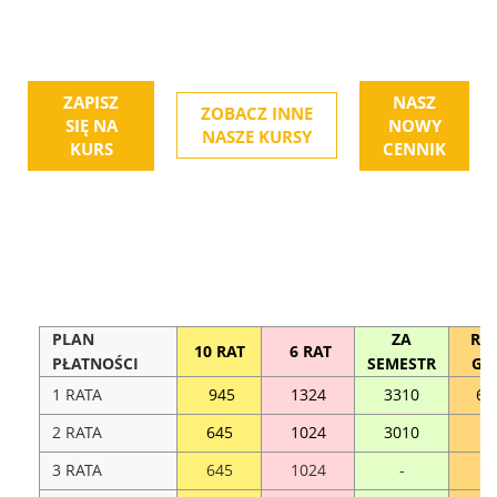
ZAPISZ
NASZ
ZOBACZ INNE
SIĘ NA
NOWY
NASZE KURSY
KURS
CENNIK
PLAN
ZA
RO
10 RAT
6 RAT
PŁATNOŚCI
SEMESTR
GÓ
1 RATA
945
1324
3310
62
2 RATA
645
1024
3010
-
3 RATA
645
1024
-
-