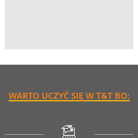
WARTO UCZYĆ SIĘ W T&T BO: