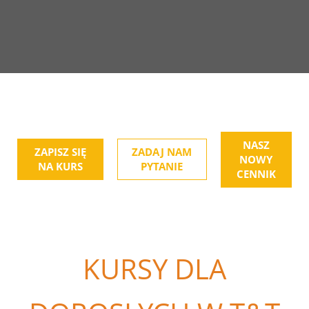
NASZ
ZAPISZ SIĘ
ZADAJ NAM
NOWY
NA KURS
PYTANIE
CENNIK
KURSY DLA